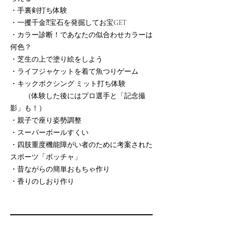
・手裏剣打ち体験
・一攫千金⁈宝石を発掘してお宝GET
・カラー診断！であなたの似合わせカラーは
何色？
・芝生の上で塗り絵をしよう
・ライフジャケットを着て魚つりゲーム
・キックボクシング ミット打ち体験
（体験した後にはプロ選手と「記念撮
影」も！）
・親子で座り姿勢調整
・スーパーボールすくい
・四肢重度機能障がい者のために考案された
スポーツ「ボッチャ」
・昔ながらの簡単おもちゃ作り
・香りのしおり作り