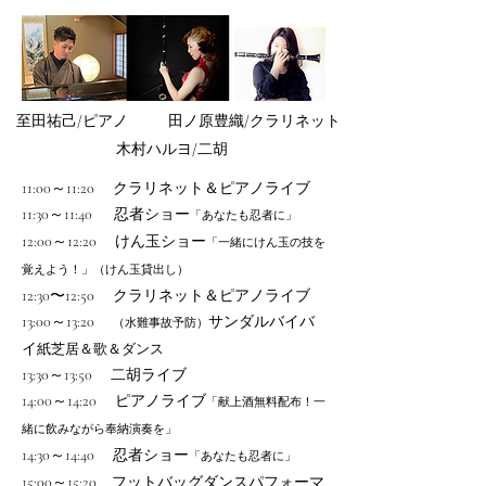
至田祐己​/ピアノ
田ノ原豊織/クラリネット
木村ハルヨ/二胡
11:00～11:20 クラリネット＆ピアノライブ
11:30～11:40 忍者ショー
「あなたも忍者に」
12:00～12:20 けん玉ショー
「一緒にけん玉の技を
覚えよう！」（けん玉貸出し
）
12:3
0〜12:50 クラリネット＆ピアノライブ
13:00～13:20
サンダルバイバ
（水難事故予防）
イ
紙芝居＆歌＆ダンス
13:30～13:50 二胡ライブ
14:00～14:20 ピアノライブ
「献上酒無料配布！一
緒に飲みながら奉納演奏を」
14:30～14:40 忍者ショー
「あなたも忍者に」
15:00～15:20 フットバッグダンスパフォーマ