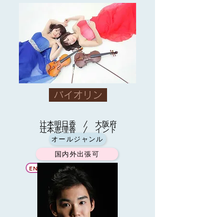
バイオリン
辻本明日香 / 大阪府
辻本恵理香 / インド
オールジャンル
国内外出張可
ENGLISH