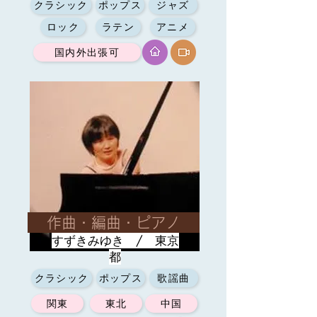
クラシック
ポップス
ジャズ
ロック
ラテン
アニメ
国内外出張可
作曲・編曲・ピアノ
すずきみゆき / 東京
都
クラシック
ポップス
歌謡曲
関東
東北
中国