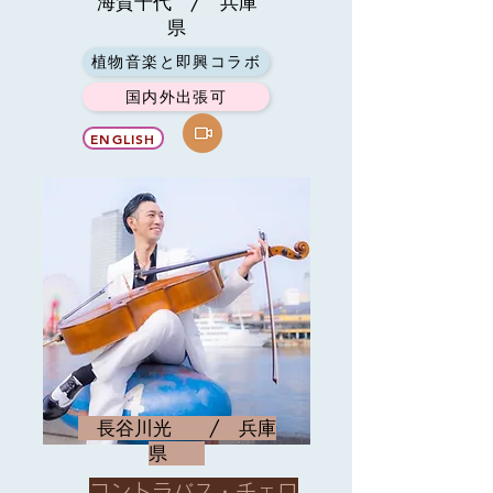
海賀千代 / 兵庫
県
植物音楽と即興コラボ
国内外出張可
ENGLISH
長谷川光 / 兵庫
県
コントラバス・チェロ