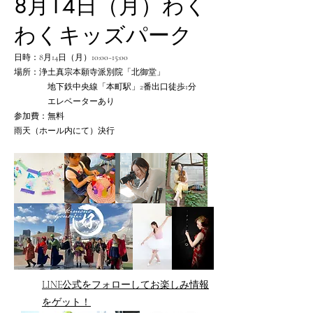
8月14日（月）わく
わくキッズパーク
日時：8月14日（月）10:00~15:00
場所：浄土真宗本願寺派別院「北御堂」
地下鉄中央線「本町駅」2番出口徒歩1分
​ エレベーターあり
参加費：無料
​雨天（ホール内にて）決行
LINE公式をフォローしてお楽しみ情報
をゲット！