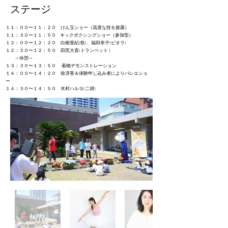
​ステージ
１１：００〜１１：２０ けん玉ショー（高度な技を披露）
１１：３０〜１１：５０ キックボクシングショー（参加型）
１２：００〜１２：２０ 白根亜紀(歌)、福田幸子(ビオラ)
１２：３０〜１２：５０ 田尻大喜(トランペット )
～休憩～
１３：３０〜１３：５０ 着物デモンストレーション
１４：００〜１４：２０ 徐冴香＆体験申し込み者によりバレエショ
ー
１４：３０〜１４：５０ 木村ハルヨ(二胡)