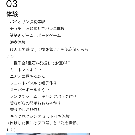
03
体験
・バイオリン演奏体験
​・チュチュ＆頭飾りでバレエ体験
・謎解きゲーム、ボードゲーム
・浴衣体験
・けん玉で遊ぼう！技を覚えたら認定証がもら
える
・一攫千金⁈宝石を発掘してお宝GET
・ミニトマトすくい
・ニガオエ屋あゆみん
・フェルトパズルで帽子作り
・スーパーボールすくい
・レンジチャーム、キャンデバック作り
・昔ながらの簡単おもちゃ作り
・香りのしおり作り
・キックボクシング ミット打ち体験
（体験した後にはプロ選手と「記念撮影」
も！）