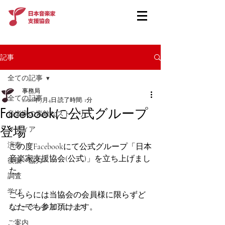
記事
全ての記事
事務局
全ての記事
2020年9月4日
読了時間: 1分
Facebookに公式グループ
音楽家の素敵なストーリー
登場
メディア
演奏
この度Facebookにて公式グループ「日本
音楽家支援協会(公式)」を立ち上げまし
後援・協力
た。
調査
学び
こちらには当協会の会員様に限らずど
なたでも参加頂けます。
ミュージックピクニック
ご案内