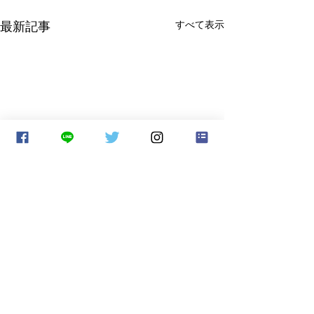
最新記事
すべて表示
AIが広がる時代に「人間
性」の価値が上がる理由
コメント