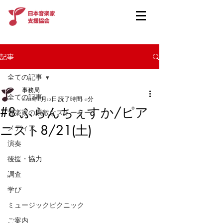
記事
全ての記事
事務局
全ての記事
2021年8月12日
読了時間: 0分
#8 ふらんちぇすか/ピア
音楽家の素敵なストーリー
ニスト8/21(土)
メディア
演奏
後援・協力
調査
学び
ミュージックピクニック
ご案内