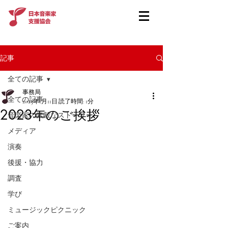
記事
全ての記事
事務局
全ての記事
2023年1月11日
読了時間: 1分
2023年のご挨拶
音楽家の素敵なストーリー
メディア
演奏
後援・協力
調査
学び
ミュージックピクニック
ご案内