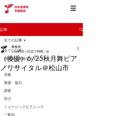
記事
全ての記事
事務局
全ての記事
2023年4月28日
読了時間: 0分
（後援）6/25秋月舞ピア
音楽家の素敵なストーリー
ノリサイタル＠松山市
メディア
演奏
後援・協力
調査
学び
ミュージックピクニック
ご案内