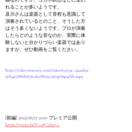
器なのですが、ヨガや瞑想などに使わ
れることが多いようです。
及川さんは楽器として音程も意識して
演奏されているとのこと、そうした方
はそう多くないようです。プロが演奏
したらどのような音なのか、実際に体
験しないと分かりづらい楽器ではあり
ますが、ぜひ動画をご覧ください。
https://video.wixstatic.com/video/65e93c_14aa2bae
32854e7886f0876cd5cbb092/360p/mp4/file.mp4
[前編] 2022/08/27 21:00 プレミア公開
https://youtu.be/V41gCirIuyA