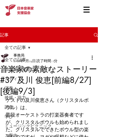
記事
全ての記事
事務局
全ての記事
2022年8月24日
読了時間: 1分
音楽家の素敵なストーリー
音楽家の素敵なストーリー
#37 及川 俊恵[前編8/27]
メディア
演奏
[後編9/3]
後援・協力
ゲストの及川俊恵さん（クリスタルボ
調査
ウル）は、
普段オーケストラの打楽器奏者です
学び
が、クリスタルボウルも始められまし
ミュージックピクニック
た。クリスタルでできたボウル型の楽
ご案内