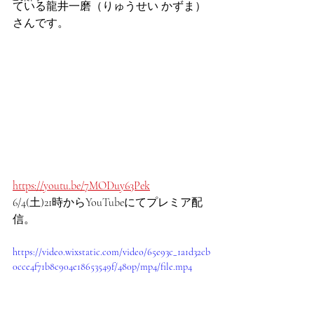
ている龍井一磨（りゅうせい かずま）
さんです。
https://youtu.be/7MODuy63Pek
6/4(土)21時からYouTubeにてプレミア配
信。
https://video.wixstatic.com/video/65e93c_1a1d32cb
0cce4f71b8c904e18653549f/480p/mp4/file.mp4