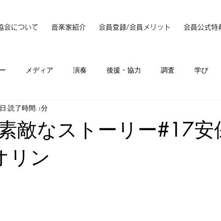
協会について
音楽家紹介
会員登録/会員メリット
会員公式特
ー
メディア
演奏
後援・協力
調査
学び
4日
読了時間: 1分
素敵なストーリー#17安
オリン