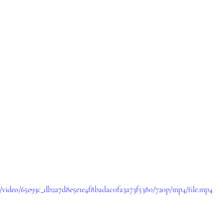
om/video/65e93c_db2a7d8e5e1e4f8badac0fa3a73f5380/720p/mp4/file.mp4