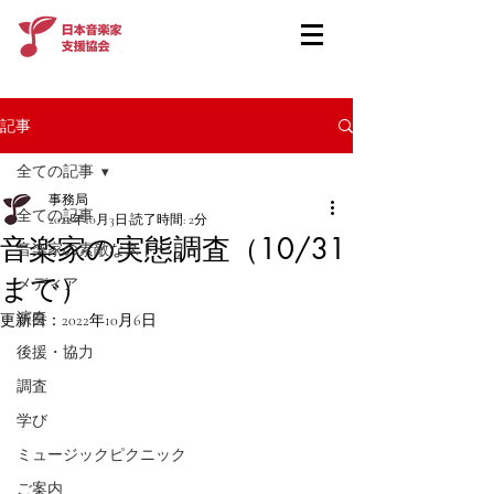
記事
全ての記事
事務局
全ての記事
2022年10月3日
読了時間: 2分
音楽家の実態調査（10/31
音楽家の素敵なストーリー
まで）
メディア
演奏
更新日：
2022年10月6日
後援・協力
調査
学び
ミュージックピクニック
ご案内