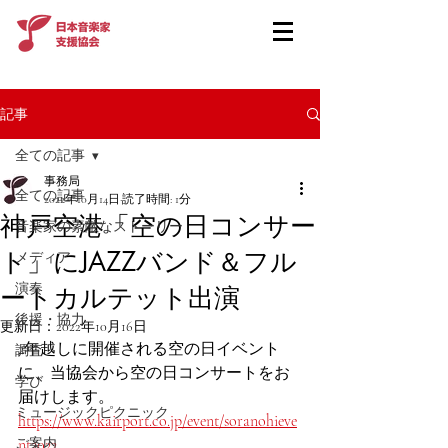
記事
全ての記事
事務局
全ての記事
2022年10月14日
読了時間: 1分
神戸空港「空の日コンサー
音楽家の素敵なストーリー
ト」にJAZZバンド＆フル
メディア
演奏
ートカルテット出演
後援・協力
更新日：
2022年10月16日
2年越しに開催される空の日イベント
調査
に、当協会から空の日コンサートをお
学び
届けします。
ミュージックピクニック
https://www.kairport.co.jp/event/soranohieve
ご案内
nt2022