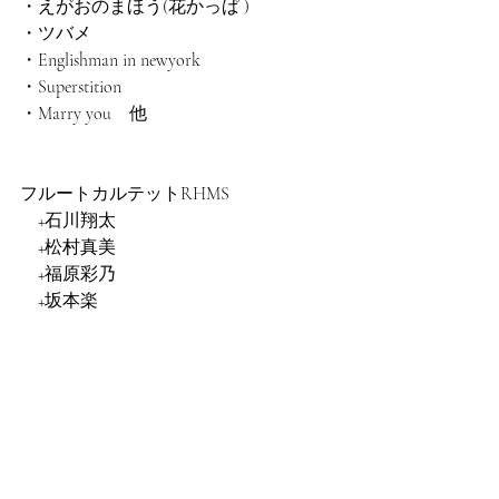
・えがおのまほう(花かっぱ )
・ツバメ
・Englishman in newyork
・Superstition
・Marry you　他
フルートカルテットRHMS
　+石川翔太
　+松村真美
　+福原彩乃
　+坂本楽