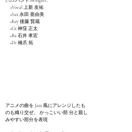
JAZZバンドSwingin'C
　+Vocal 上新 友祐
　+Sax 永田 亜由美 
　+Key 後藤 賢蔵
　+Gt 神窪 正太
　+Ba 石井 孝宏
　+Dr 橋爪 拓
アニメの曲を Jazz 風にアレンジしたも
のも織り交ぜ、 かっこいい部 分と親し
みやすい部分を表現