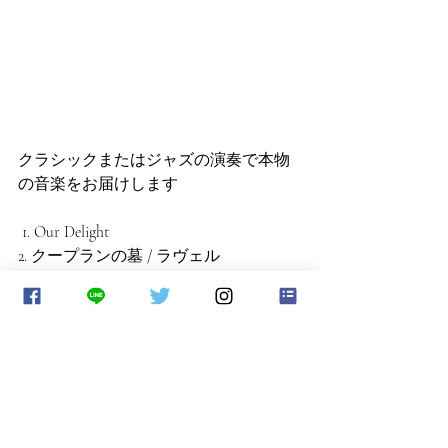
クラシックまたはジャズの演奏で本物
の音楽をお届けします
 1. Our Delight
2. クープランの墓 / ラヴェル 
3. In Roll St. 
4. G線上のアリア / J. S. バッハ 
5. リコーダー協奏曲 / テレマン
6. Spain 
演奏