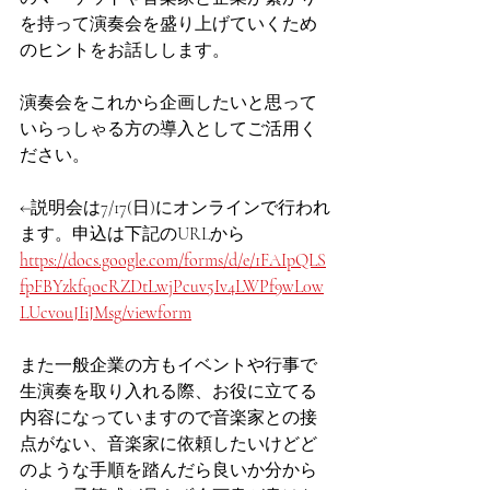
を持って演奏会を盛り上げていくため
のヒントをお話しします。
演奏会をこれから企画したいと思って
いらっしゃる方の導入としてご活用く
ださい。
←説明会は7/17(日)にオンラインで行われ
ます。申込は下記のURLから
https://docs.google.com/forms/d/e/1FAIpQLS
fpFBYzkfqocRZDtLwjPcuv5Iv4LWPf9wL0w
LUcv0uJIiJMsg/viewform
また一般企業の方もイベントや行事で
生演奏を取り入れる際、お役に立てる
内容になっていますので音楽家との接
点がない、音楽家に依頼したいけどど
のような手順を踏んだら良いか分から