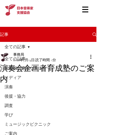
記事
全ての記事
事務局
全ての記事
2022年7月14日
読了時間: 1分
演奏会企画者育成塾のご案
音楽家の素敵なストーリー
内
メディア
演奏
後援・協力
調査
学び
ミュージックピクニック
ご案内