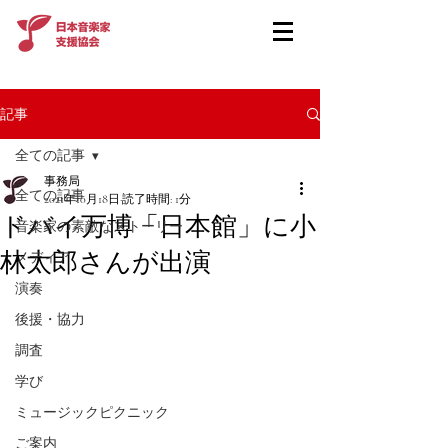
記事
全ての記事
事務局
全ての記事
2021年10月18日
読了時間: 1分
ドバイ万博「日本館」に小
音楽家の素敵なストーリー
林太郎さんが出演
メディア
演奏
後援・協力
調査
学び
ミュージックピクニック
ご案内