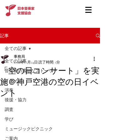
記事
全ての記事
事務局
全ての記事
2022年10月24日
読了時間: 1分
「空の日コンサート」を実
音楽家の素敵なストーリー
施＠神戸空港の空の日イベ
メディア
演奏
ント
後援・協力
調査
学び
ミュージックピクニック
ご案内