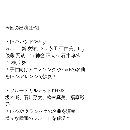
今回の出演は2組。
・JAZZバンドSwing'C
Vocal 上新 友祐、Sax 永田 亜由美、Key 
後藤 賢蔵、Gt 神窪 正太Ba 石井 孝宏、
Dr 橋爪 拓 
＊子供向けアニメソングやR＆Bの名曲
をJAZZアレンジで演奏＊
・フルートカルテットRHMS
坂本楽、石川翔太、松村真美、福原彩
乃
＊JAZZやクラシックの名曲を演奏、
様々な種類のフルートを解説＊