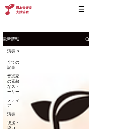
最新情報
演奏
全ての
記事
音楽家
の素敵
なスト
ーリー
メディ
ア
演奏
後援・
協力