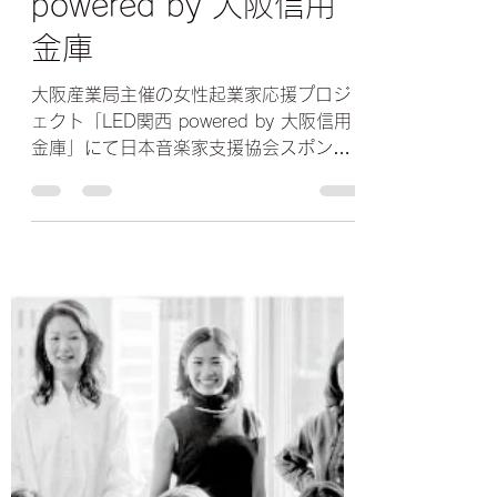
事務局
2022年5月26日
読了時間: 1分
5/24(火)LED関西
powered by 大阪信用
金庫
大阪産業局主催の女性起業家応援プロジ
ェクト「LED関西 powered by 大阪信用
金庫」にて日本音楽家支援協会スポンサ
ーYogiboのサポートを受けてヴァイオリ
ン、サックス、ピアノ、ドラムで演奏さ
せて頂きました。 （当日の様子はこち
ら）...