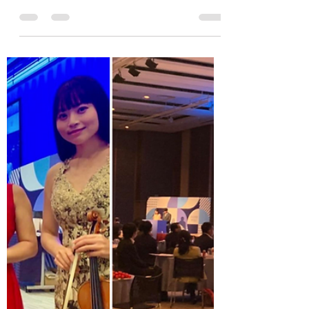
開しました
https://www.youtube.com/watch?
v=NMCEwdppa1c&t=8s 大阪産業局主催
の女性起業家応援プロジェクト「LED関
西 powered by 大阪信用金庫」にて日本
音楽家支援協会がYogiboのスポンサード
を受けてヴァイオリン、サックス、ピ...