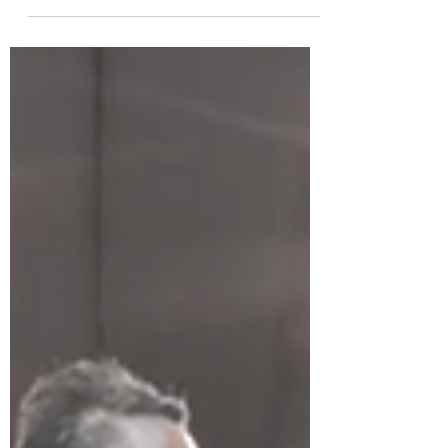
当協会から空の日コンサートをお届けし
ます。
https://www.kairport.co.jp/event/sorano
hievent2022 ＜出演＞ JAZZバンド
Swingin'C +Vocal 上新 友祐 +Sax 永
田...