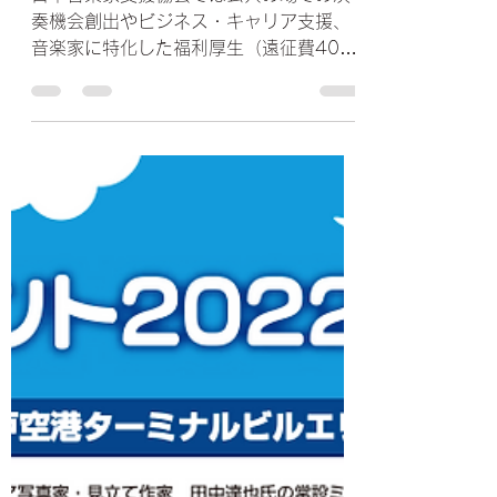
日本音楽家支援協会では公共の場での演
奏機会創出やビジネス・キャリア支援、
音楽家に特化した福利厚生（遠征費40%
オフなど）など音楽家の仕事から生活ま
でのサポートを行い、演奏の仕事を継続
しやすくすることで演奏機会が増え、音
楽で社会を明るくするというミッション
に近づけると願って活...